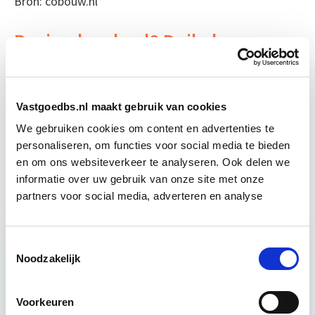
Bron: cobouw.nl
Boeiend verhaal? Duik dan eens
in deze opleidingen:
Verduurzaming Vastgoed en
Start di 8
Vastgoedbs.nl maakt gebruik van cookies
DMJOP
sep
We gebruiken cookies om content en advertenties te
personaliseren, om functies voor social media te bieden
en om ons websiteverkeer te analyseren. Ook delen we
Vastgoedbeheer
Start wo 9 sep
informatie over uw gebruik van onze site met onze
partners voor social media, adverteren en analyse
Toestemmingsselectie
Noodzakelijk
Relevant bij dit artikel
Verduurzaming Vastgoed en
DMJOP
Voorkeuren