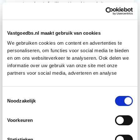
vastgoedportefeuille optimaal te exploiteren.
De…
Lees verder
Vastgoedbs.nl maakt gebruik van cookies
Utrecht en/of Online
We gebruiken cookies om content en advertenties te
15 Lesdagen lesdag(en)
personaliseren, om functies voor social media te bieden
en om ons websiteverkeer te analyseren. Ook delen we
4 - 8 uur per week
informatie over uw gebruik van onze site met onze
partners voor social media, adverteren en analyse
Eerstvolgende startdatum
wo 16 sep 2026 - Utrecht of Online
Toestemmingsselectie
Noodzakelijk
Meer informatie
Voorkeuren
Statistieken