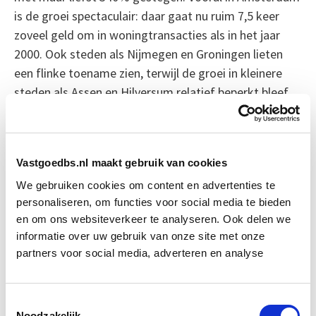
is de groei spectaculair: daar gaat nu ruim 7,5 keer
zoveel geld om in woningtransacties als in het jaar
2000. Ook steden als Nijmegen en Groningen lieten
een flinke toename zien, terwijl de groei in kleinere
steden als Assen en Hilversum relatief beperkt bleef.
Bron: nrc.nl
Vastgoedbs.nl maakt gebruik van cookies
Boeiend verhaal? Duik dan eens
We gebruiken cookies om content en advertenties te
in deze opleidingen:
personaliseren, om functies voor social media te bieden
en om ons websiteverkeer te analyseren. Ook delen we
Business Case voor Vastgoed- &
Start do
informatie over uw gebruik van onze site met onze
Projectontwikkeling
10 sep
partners voor social media, adverteren en analyse
Vastgoedmanagement
Start ma 14 sep
Toestemmingsselectie
Noodzakelijk