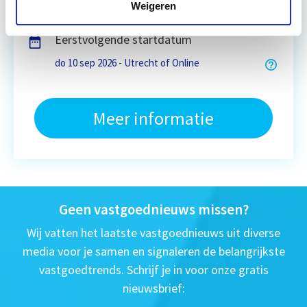
4 - 8 uur per week
Weigeren
Eerstvolgende startdatum
do 10 sep 2026 - Utrecht of Online
Meer informatie
Geen vastgoednieuws missen?
Wij vatten het laatste vastgoednieuws uit diverse
media voor je samen en signaleren de belangrijkste
vastgoedtrends. Schrijf je in voor onze gratis
nieuwsbrief: