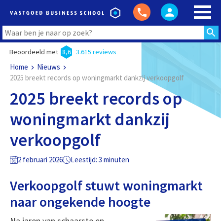
Beoordeeld met
8,6
3.615 reviews
Home
Nieuws
2025 breekt records op woningmarkt dankzij verkoopgolf
2025 breekt records op
woningmarkt dankzij
verkoopgolf
2 februari 2026
Leestijd: 3 minuten
Verkoopgolf stuwt woningmarkt
naar ongekende hoogte
Na jaren van schaarste en