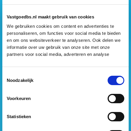
Vastgoedbs.nl maakt gebruik van cookies
We gebruiken cookies om content en advertenties te
personaliseren, om functies voor social media te bieden
en om ons websiteverkeer te analyseren. Ook delen we
informatie over uw gebruik van onze site met onze
Vastgoed Business School
partners voor social media, adverteren en analyse
Philitelaan 73
5617 AM Eindhoven
Toestemmingsselectie
088 – 091 00 00
Noodzakelijk
info@vastgoedbs.nl
Voorkeuren
KvK: 34153807
BTW: NL809795863B01
Statistieken
Heb je een vraag?