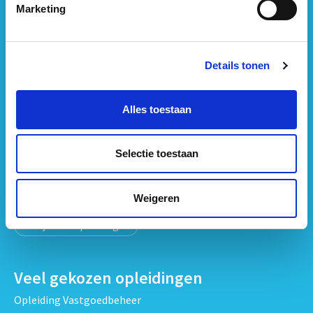
Marketing
Neem
contact
met ons op
Details tonen
Opleidingen per onderwerp
Strategisch Vastgoedmanagement & Beleid opleidingen
Alles toestaan
Vastgoedbeheer & Exploitatie opleidingen
Vastgoedrecht & Contracten opleidingen
Selectie toestaan
Projectontwikkeling & Vastgoedprojecten opleidingen
Techniek, Onderhoud & Inspectie Opleidingen
Verduurzaming en Energieprestatie opleidingen
Weigeren
Bekijk alle opleidingen
Veel gekozen opleidingen
Opleiding Vastgoedbeheer