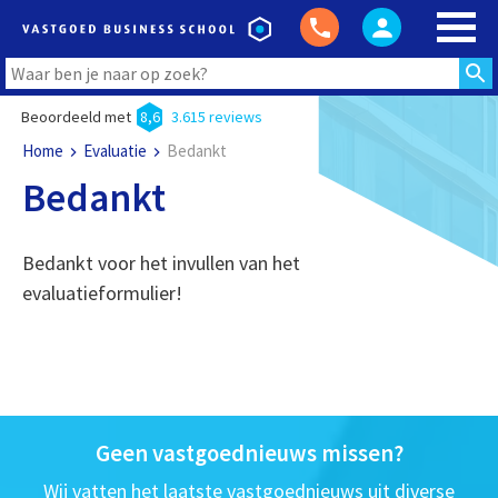
Beoordeeld met
8,6
3.615 reviews
Home
Evaluatie
Bedankt
Bedankt
Bedankt voor het invullen van het
evaluatieformulier!
Geen vastgoednieuws missen?
Wij vatten het laatste vastgoednieuws uit diverse