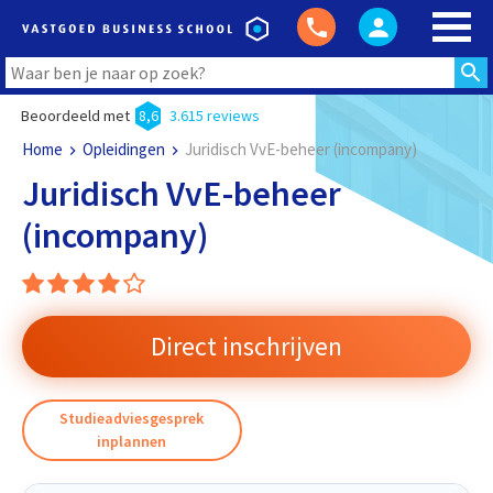
Beoordeeld met
8,6
3.615 reviews
Home
Opleidingen
Juridisch VvE-beheer (incompany)
Juridisch VvE-beheer
(incompany)
Direct inschrijven
Studieadviesgesprek
inplannen