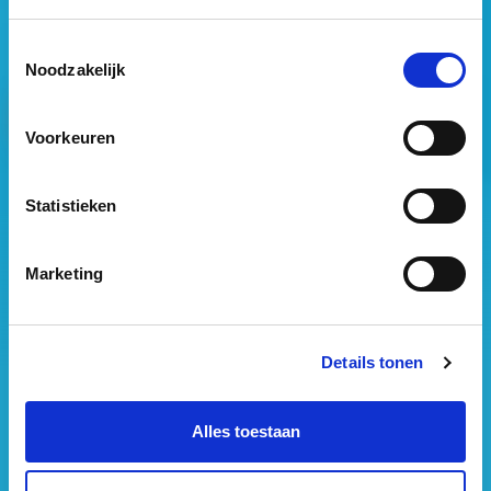
Ja, ik geef toestemming om mijn gegevens op te slaan
en mij te informeren over het laatste vastgoednieuws.
Toestemmingsselectie
Noodzakelijk
Voorkeuren
Statistieken
Vastgoed Business School
Philitelaan 73
Marketing
5617 AM Eindhoven
088 – 091 00 00
Details tonen
info@vastgoedbs.nl
KvK: 34153807
Alles toestaan
BTW: NL809795863B01