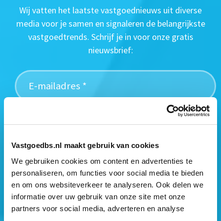
Wij vatten het laatste vastgoednieuws uit diverse
media voor je samen en signaleren de belangrijkste
vastgoedtrends. Schrijf je in voor onze gratis
nieuwsbrief:
Vastgoedbs.nl maakt gebruik van cookies
We gebruiken cookies om content en advertenties te
personaliseren, om functies voor social media te bieden
en om ons websiteverkeer te analyseren. Ook delen we
informatie over uw gebruik van onze site met onze
Mogen wij jouw gegevens opslaan?
*
partners voor social media, adverteren en analyse