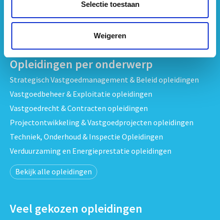
Selectie toestaan
Heb je een vraag?
Neem
contact
met ons op
Weigeren
Opleidingen per onderwerp
Strategisch Vastgoedmanagement & Beleid opleidingen
Vastgoedbeheer & Exploitatie opleidingen
Vastgoedrecht & Contracten opleidingen
Projectontwikkeling & Vastgoedprojecten opleidingen
Techniek, Onderhoud & Inspectie Opleidingen
Verduurzaming en Energieprestatie opleidingen
Bekijk alle opleidingen
Veel gekozen opleidingen