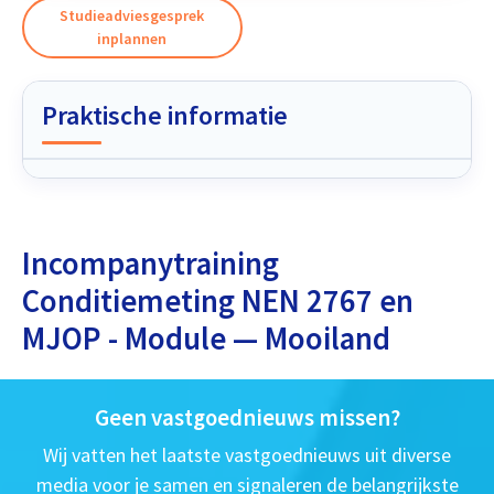
Studieadviesgesprek
inplannen
Praktische informatie
Incompanytraining
Conditiemeting NEN 2767 en
MJOP - Module — Mooiland
Geen vastgoednieuws missen?
Wij vatten het laatste vastgoednieuws uit diverse
media voor je samen en signaleren de belangrijkste