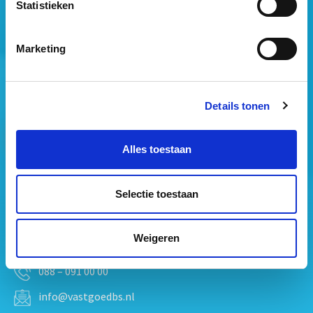
Statistieken
Mogen wij jouw gegevens opslaan?
*
Marketing
Ja, ik geef toestemming om mijn gegevens op te slaan
en mij te informeren over het laatste vastgoednieuws.
Details tonen
Alles toestaan
Selectie toestaan
Vastgoed Business School
Philitelaan 73
Weigeren
5617 AM Eindhoven
088 – 091 00 00
info@vastgoedbs.nl