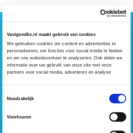
Geen vastgoednieuws missen?
Wij vatten het laatste vastgoednieuws uit diverse
Vastgoedbs.nl maakt gebruik van cookies
media voor je samen en signaleren de belangrijkste
We gebruiken cookies om content en advertenties te
vastgoedtrends. Schrijf je in voor onze gratis
personaliseren, om functies voor social media te bieden
nieuwsbrief:
en om ons websiteverkeer te analyseren. Ook delen we
informatie over uw gebruik van onze site met onze
partners voor social media, adverteren en analyse
Toestemmingsselectie
Noodzakelijk
Voorkeuren