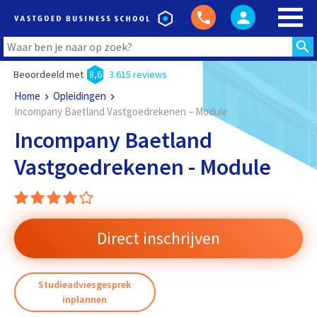
Beoordeeld met
8,6
3.615 reviews
Home
Opleidingen
Incompany Baetland Vastgoedrekenen – Module
Incompany Baetland
Vastgoedrekenen - Module
Direct inschrijven
Studieadviesgesprek
inplannen