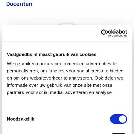
Docenten
Vastgoedbs.nl maakt gebruik van cookies
We gebruiken cookies om content en advertenties te
personaliseren, om functies voor social media te bieden
Marc Heijmans
en om ons websiteverkeer te analyseren. Ook delen we
informatie over uw gebruik van onze site met onze
Directeur & Senior Adviseur, PVM
partners voor social media, adverteren en analyse
Marc is een van de directieleden bij PVM, een
ingenieurs- en organisatiesadviesbureau dat zich richt
Toestemmingsselectie
op de gebruikers van vastgoed met het oog op hun
Noodzakelijk
tevredenheid en wensen. De specialiteiten van Marc
zijn: strategie & beleid, assetmanagement,