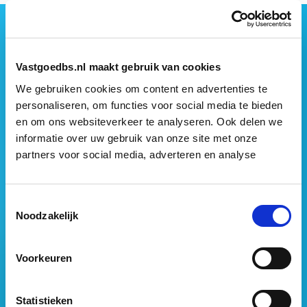
Geen vastgoednieuws missen?
Wij vatten het laatste vastgoednieuws uit diverse
Vastgoedbs.nl maakt gebruik van cookies
media voor je samen en signaleren de belangrijkste
vastgoedtrends. Schrijf je in voor onze gratis
We gebruiken cookies om content en advertenties te
nieuwsbrief:
personaliseren, om functies voor social media te bieden
en om ons websiteverkeer te analyseren. Ook delen we
informatie over uw gebruik van onze site met onze
partners voor social media, adverteren en analyse
Toestemmingsselectie
Noodzakelijk
Voorkeuren
Statistieken