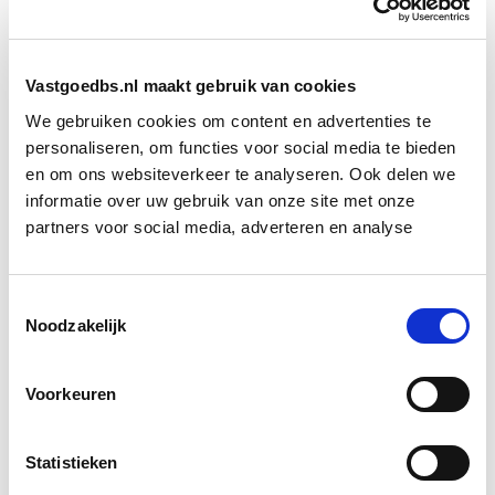
installaties en valgevaar.
Adequaat reageren bij incidenten of
onverwachte risicosituaties.
Vastgoedbs.nl maakt gebruik van cookies
We gebruiken cookies om content en advertenties te
Voor wie is deze cursus
personaliseren, om functies voor social media te bieden
Veiligheidsbewustzijn bedoeld?
en om ons websiteverkeer te analyseren. Ook delen we
informatie over uw gebruik van onze site met onze
Deze cursus is ontwikkeld voor
partners voor social media, adverteren en analyse
vastgoedprofessionals die regelmatig panden
bezoeken, maar geen technische of
Toestemmingsselectie
veiligheidskundige achtergrond hebben.
Noodzakelijk
De cursus Veiligheidsbewustzijn bij
Voorkeuren
Vastgoedbezoeken is geschikt voor
assetmanagers en technisch assetmanagers,
Statistieken
propertymanagers en facility managers,