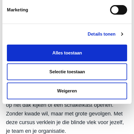
projectmanagers, accountmanagers en aan- en
verkoopmanagers.
Marketing
Ook administratieve medewerkers die
vastgoedlocaties bezoeken, kunnen met deze
Details tonen
cursus hun veiligheidsbewustzijn vergroten.
Alles toestaan
Praktisch en direct toepasbaar
leren
Selectie toestaan
De meeste incidenten in vastgoed gebeuren niet
bij specialisten, maar bij mensen die even snel iets
Weigeren
willen controleren: een losse plaat bekijken, even
op het dak kijken of een schakelkast openen.
Zonder kwade wil, maar met grote gevolgen. Met
deze cursus verklein je die blinde vlek voor jezelf,
je team en je organisatie.