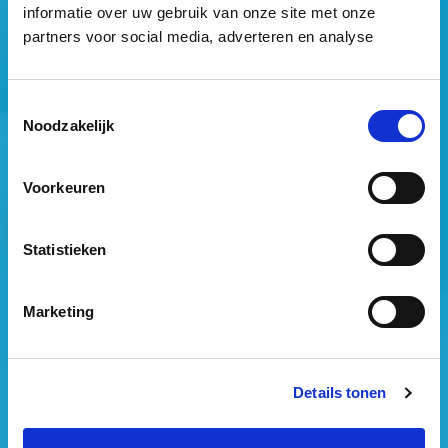
informatie over uw gebruik van onze site met onze
partners voor social media, adverteren en analyse
Mogen wij jouw gegevens opslaan?
*
Toestemmingsselectie
Ja, ik geef toestemming om mijn gegevens op te slaan
Noodzakelijk
en mij te informeren over het laatste vastgoednieuws.
Voorkeuren
Statistieken
Marketing
Vastgoed Business School
Philitelaan 73
5617 AM Eindhoven
Details tonen
088 – 091 00 00