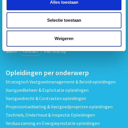
Alles toestaan
info@vastgoedbs.nl
KvK: 34153807
Selectie toestaan
BTW: NL809795863B01
Weigeren
Heb je een vraag?
Neem
contact
met ons op
Opleidingen per onderwerp
Strategisch Vastgoedmanagement & Beleid opleidingen
Vastgoedbeheer & Exploitatie opleidingen
Vastgoedrecht & Contracten opleidingen
Projectontwikkeling & Vastgoedprojecten opleidingen
Techniek, Onderhoud & Inspectie Opleidingen
Verduurzaming en Energieprestatie opleidingen