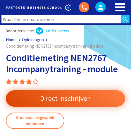
Beoordeeld met
8,6
3.615 reviews
Home
Opleidingen
Conditiemeting NEN2767 Incompanytraining – module
Conditiemeting NEN2767
Incompanytraining - module
Direct inschrijven
Studieadviesgesprek
inplannen