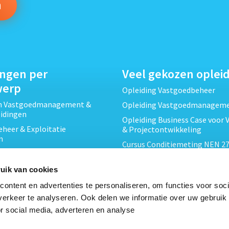
ingen per
Veel gekozen oplei
werp
Opleiding Vastgoedbeheer
ch Vastgoedmanagement &
Opleiding Vastgoedmanagem
eidingen
Opleiding Business Case voor 
heer & Exploitatie
& Projectontwikkeling
n
Cursus Conditiemeting NEN 27
cht & Contracten opleidingen
MJOP
wikkeling &
Opleiding Elementaire Bouwk
uik van cookies
ojecten opleidingen
Cursus EP-W Basis Woningen
ontent en advertenties te personaliseren, om functies voor soci
Onderhoud & Inspectie
Opleiding Professioneel VvE-
erkeer te analyseren. Ook delen we informatie over uw gebruik
en
r social media, adverteren en analyse
Opleiding Projectleider Vastg
ing en Energieprestatie
n
Opleiding Vastgoedrecht & B