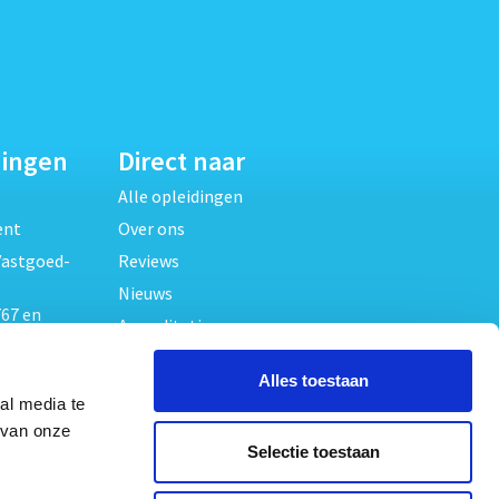
dingen
Direct naar
Alle opleidingen
ent
Over ons
Vastgoed-
Reviews
Nieuws
67 en
Accreditaties
FAQ
unde
Alles toestaan
Contact
al media te
Algemene voorwaarden
beheer
 van onze
Selectie toestaan
Privacy verklaring
oed
ouwrecht