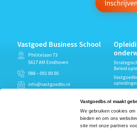
Vastgoed Business School
Opleid
onder
Philitelaan 73
5617 AM Eindhoven
Strategis
Beleid opl
088 – 091 00 00
Vastgoedbe
opleidinge
info@vastgoedbs.nl
Vastgoedre
KvK: 34153807
Projectont
Vastgoedbs.nl maakt gebr
BTW: NL809795863B01
Vastgoedpr
We gebruiken cookies om c
Techniek, 
bieden en om ons websitev
Opleiding
Heb je een vraag?
site met onze partners voo
Verduurzam
Neem
contact
met ons op
opleidinge