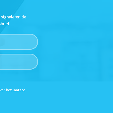
 signaleren de
brief:
ver het laatste