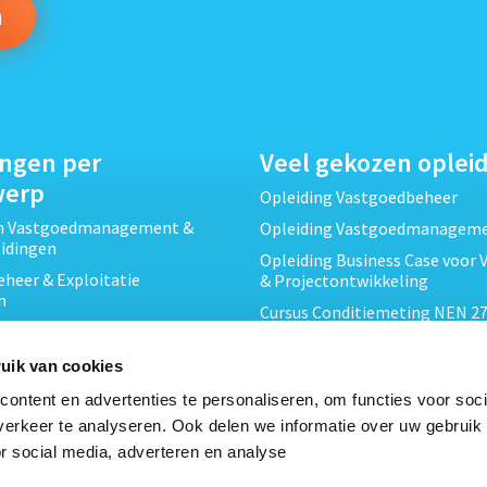
ingen per
Veel gekozen oplei
werp
Opleiding Vastgoedbeheer
ch Vastgoedmanagement &
Opleiding Vastgoedmanagem
eidingen
Opleiding Business Case voor 
heer & Exploitatie
& Projectontwikkeling
n
Cursus Conditiemeting NEN 27
cht & Contracten opleidingen
MJOP
wikkeling &
Opleiding Elementaire Bouwk
uik van cookies
ojecten opleidingen
Cursus EP-W Basis Woningen
ontent en advertenties te personaliseren, om functies voor soci
Onderhoud & Inspectie
Opleiding Professioneel VvE-
erkeer te analyseren. Ook delen we informatie over uw gebruik
en
r social media, adverteren en analyse
Opleiding Projectleider Vastg
ing en Energieprestatie