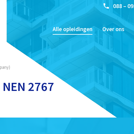
088 – 09
Alle opleidingen
Over ons
mpany)
m NEN 2767