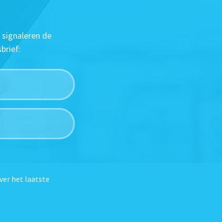
 signaleren de
brief:
ver het laatste