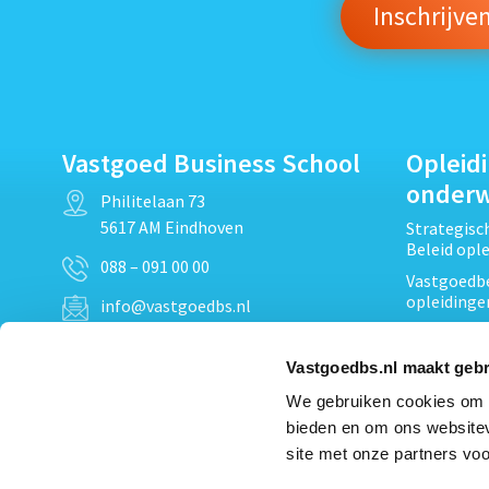
Vastgoed Business School
Opleid
onder
Philitelaan 73
5617 AM Eindhoven
Strategis
Beleid opl
088 – 091 00 00
Vastgoedbe
opleidinge
info@vastgoedbs.nl
Vastgoedre
KvK: 34153807
Projectont
Vastgoedbs.nl maakt gebr
BTW: NL809795863B01
Vastgoedpr
We gebruiken cookies om c
Techniek, 
bieden en om ons websitev
Opleiding
Heb je een vraag?
site met onze partners voo
Verduurzam
Neem
contact
met ons op