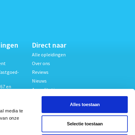
dingen
Direct naar
Alle opleidingen
ent
Over ons
Vastgoed-
Reviews
Nieuws
67 en
Accreditaties
FAQ
unde
Alles toestaan
Contact
al media te
Algemene voorwaarden
beheer
 van onze
Selectie toestaan
Privacy verklaring
oed