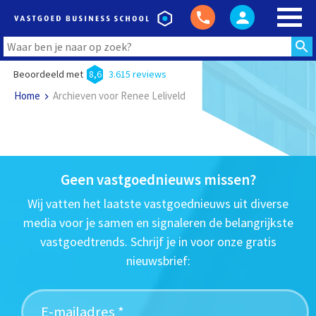
Beoordeeld met
8,6
3.615 reviews
Home
Archieven voor Renee Leliveld
Geen vastgoednieuws missen?
Wij vatten het laatste vastgoednieuws uit diverse
media voor je samen en signaleren de belangrijkste
vastgoedtrends. Schrijf je in voor onze gratis
nieuwsbrief: