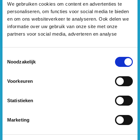
We gebruiken cookies om content en advertenties te
Vastgoed Business School
personaliseren, om functies voor social media te bieden
Philitelaan 73
en om ons websiteverkeer te analyseren. Ook delen we
5617 AM Eindhoven
informatie over uw gebruik van onze site met onze
partners voor social media, adverteren en analyse
088 – 091 00 00
info@vastgoedbs.nl
Toestemmingsselectie
KvK: 34153807
Noodzakelijk
BTW: NL809795863B01
Voorkeuren
Heb je een vraag?
Statistieken
Neem
contact
met ons op
Marketing
Opleidingen per onderwerp
Strategisch Vastgoedmanagement & Beleid opleidingen