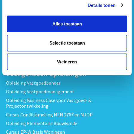
Vastgoedbeheer & Exploitatie opleidingen
Details tonen
Vastgoedrecht & Contracten opleidingen
Projectontwikkeling & Vastgoedprojecten opleidingen
Alles toestaan
Techniek, Onderhoud & Inspectie Opleidingen
Verduurzaming en Energieprestatie opleidingen
Selectie toestaan
Bekijk alle opleidingen
Weigeren
Veel gekozen opleidingen
Opleiding Vastgoedbeheer
Opleiding Vastgoedmanagement
Opleiding Business Case voor Vastgoed- &
Projectontwikkeling
Cursus Conditiemeting NEN 2767 en MJOP
Opleiding Elementaire Bouwkunde
Cursus EP-W Basis Woningen