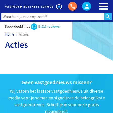
Beoordeeld met
8,6
3.615 reviews
Home
Acties
Acties
Geen vastgoednieuws missen?
Wij vatten het laatste vastgoednieuws uit diverse
media voor je samen en signaleren de belangrijkste
vastgoedtrends. Schrijf je in voor onze gratis
nieuwsbrief: