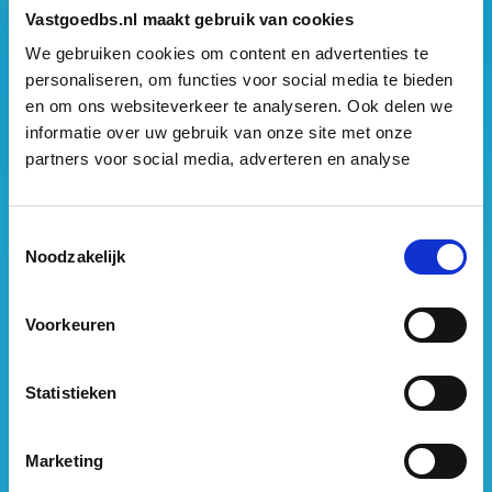
Vastgoedbs.nl maakt gebruik van cookies
We gebruiken cookies om content en advertenties te
personaliseren, om functies voor social media te bieden
Vastgoed Business School
en om ons websiteverkeer te analyseren. Ook delen we
informatie over uw gebruik van onze site met onze
Philitelaan 73
partners voor social media, adverteren en analyse
5617 AM Eindhoven
088 – 091 00 00
Toestemmingsselectie
info@vastgoedbs.nl
Noodzakelijk
KvK: 34153807
Voorkeuren
BTW: NL809795863B01
Heb je een vraag?
Statistieken
Neem
contact
met ons op
Marketing