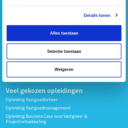
Opleidingen per onderwerp
Strategisch Vastgoedmanagement & Beleid opleidingen
Details tonen
Vastgoedbeheer & Exploitatie opleidingen
Vastgoedrecht & Contracten opleidingen
Alles toestaan
Projectontwikkeling & Vastgoedprojecten opleidingen
Techniek, Onderhoud & Inspectie Opleidingen
Selectie toestaan
Verduurzaming en Energieprestatie opleidingen
Bekijk alle opleidingen
Weigeren
Veel gekozen opleidingen
Opleiding Vastgoedbeheer
Opleiding Vastgoedmanagement
Opleiding Business Case voor Vastgoed- &
Projectontwikkeling