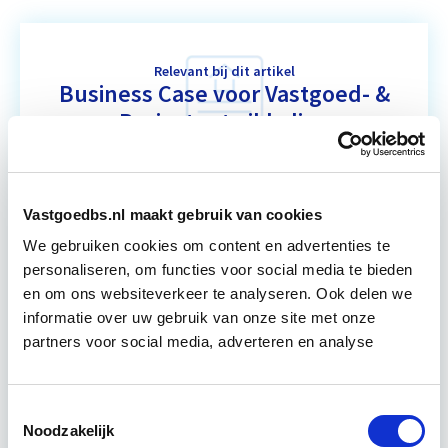
Relevant bij dit artikel
Business Case voor Vastgoed- &
Projectontwikkeling
Tijdens deze opleiding leer je om integraal
vastgoedprojecten te realiseren en/of te
Vastgoedbs.nl maakt gebruik van cookies
verbeteren. De belangrijkste trends in vastgoed
We gebruiken cookies om content en advertenties te
komen voorbij, waarbij de…
Lees verder
personaliseren, om functies voor social media te bieden
en om ons websiteverkeer te analyseren. Ook delen we
informatie over uw gebruik van onze site met onze
Utrecht en/of online
partners voor social media, adverteren en analyse
15 Lesdagen lesdag(en)
Toestemmingsselectie
4 - 8 uur per week
Noodzakelijk