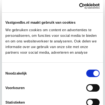
in deze opleidingen:
Vastgoedbeheer
Start wo 9 sep
Vastgoedbs.nl maakt gebruik van cookies
We gebruiken cookies om content en advertenties te
Vastgoedmanagement
Start ma 14 sep
personaliseren, om functies voor social media te bieden
en om ons websiteverkeer te analyseren. Ook delen we
informatie over uw gebruik van onze site met onze
partners voor social media, adverteren en analyse
Relevant bij dit artikel
Toestemmingsselectie
Business Case voor Vastgoed- &
Noodzakelijk
Projectontwikkeling
Voorkeuren
Tijdens deze opleiding leer je om integraal
vastgoedprojecten te realiseren en/of te
Statistieken
verbeteren. De belangrijkste trends in vastgoed