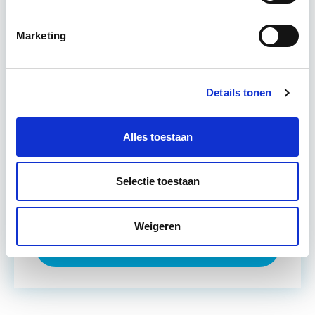
komen voorbij, waarbij de…
Lees verder
Marketing
Utrecht en/of online
Details tonen
15 Lesdagen lesdag(en)
4 - 8 uur per week
Alles toestaan
Eerstvolgende startdatum
Selectie toestaan
do 10 sep 2026 - Utrecht of Online
Weigeren
Meer informatie